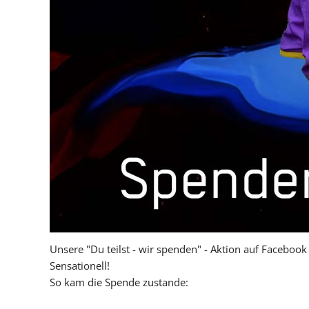
Unsere "Du teilst - wir spenden" - Aktion auf Faceb
Sensationell!
So kam die Spende zustande: