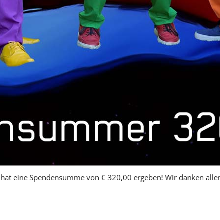
ook hat eine Spendensumme von € 320,00 ergeben! Wir danken all