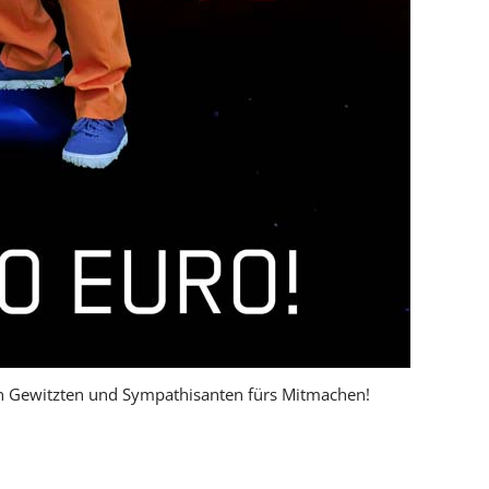
en Gewitzten und Sympathisanten fürs Mitmachen!