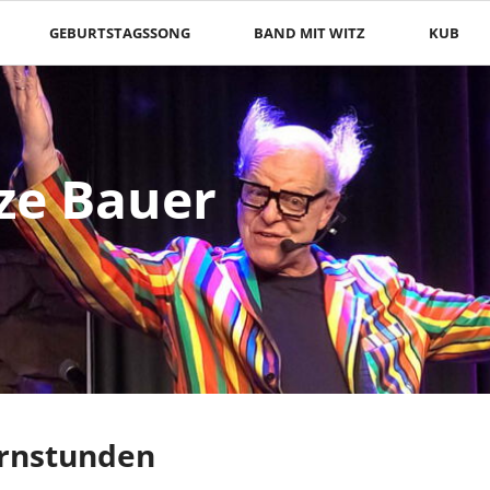
GEBURTSTAGSSONG
BAND MIT WITZ
KUB
ze Bauer
ze Bauer
teilt
teilt mit
ernstunden