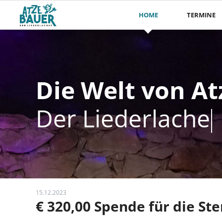
HOME
TERMINE
Die Welt von At
Die Welt von At
Der Liederlacher 
Der Liederlacher 
15.12.2023
€ 320,00 Spende für die St