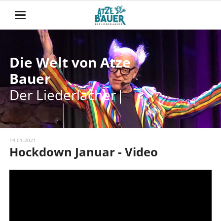
Die Welt von Atze
Die Welt von Atze
Bauer
Bauer
Der Liederlacher t
Der Liederlacher teilt mit
14.01.2021
Hockdown Januar - Video