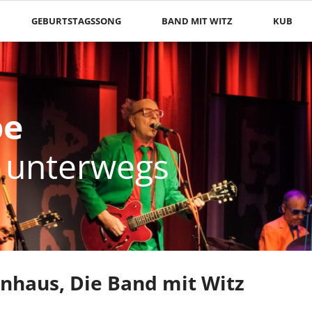
GEBURTSTAGSSONG
BAND MIT WITZ
KUB
be
be
r unterwegs
r unterwegs
enhaus, Die Band mit Witz