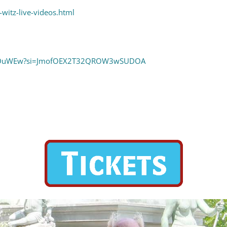
witz-live-videos.html
2ba7DuWEw?si=JmofOEX2T32QROW3wSUDOA