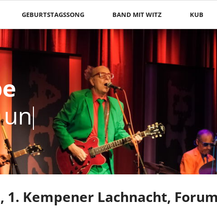
GEBURTSTAGSSONG
BAND MIT WITZ
KUB
be
be
r unterw
r unterwegs
, 1. Kempener Lachnacht, Forum 