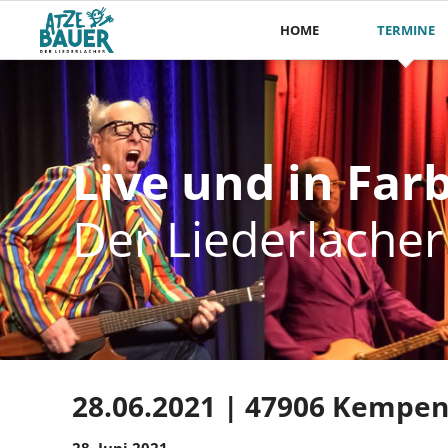
HOME
TERMINE
Live und in Far
Live und in Far
Der Liederlache
Der Liederlache
28.06.2021 | 47906 Kempen