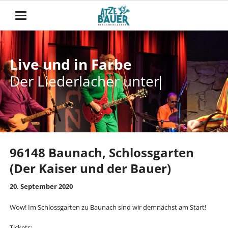
Live und in Farbe
Live und in Farbe
Der Liederlacher unterwe
Der Liederlacher
unterwegs
96148 Baunach, Schlossgarten
(Der Kaiser und der Bauer)
20. September 2020
Wow! Im Schlossgarten zu Baunach sind wir demnächst am Start!
Tickets: