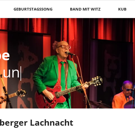
GEBURTSTAGSSONG
BAND MIT WITZ
KUB
be
be
r unterw
r unterwegs
eberger Lachnacht