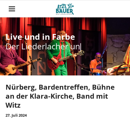
Live und in Farbe
Live und in Farbe
Der Liederlacher unt
Der Liederlacher
unterwegs
Nürberg, Bardentreffen, Bühne
an der Klara-Kirche, Band mit
Witz
27. Juli 2024