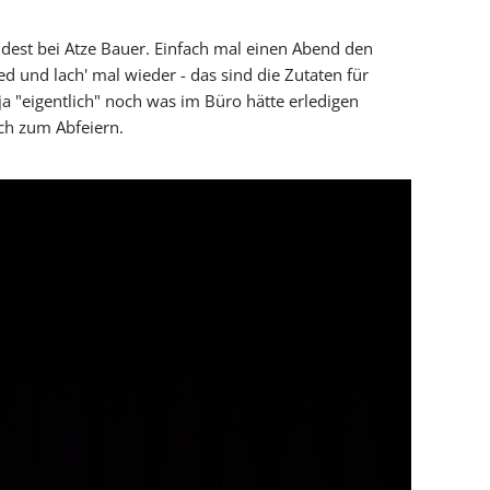
indest bei Atze Bauer. Einfach mal einen Abend den
 und lach' mal wieder - das sind die Zutaten für
a "eigentlich" noch was im Büro hätte erledigen
ch zum Abfeiern.