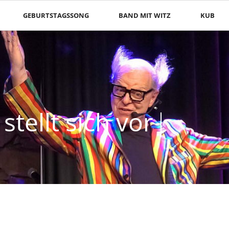
GEBURTSTAGSSONG
BAND MIT WITZ
KUB
stellt sich vor
stellt sich vor