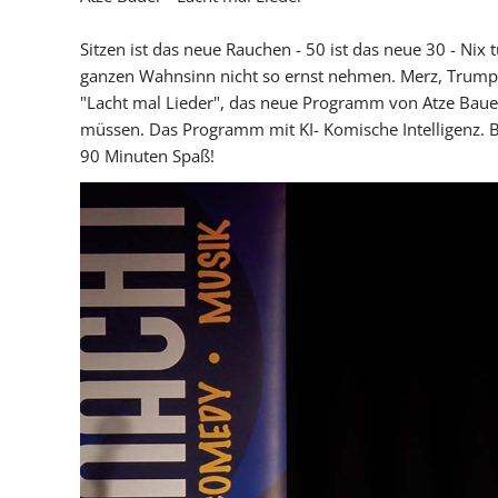
Sitzen ist das neue Rauchen - 50 ist das neue 30 - Nix
ganzen Wahnsinn nicht so ernst nehmen. Merz, Trump, W
"Lacht mal Lieder", das neue Programm von Atze Bauer.
müssen. Das Programm mit KI- Komische Intelligenz. B
90 Minuten Spaß!