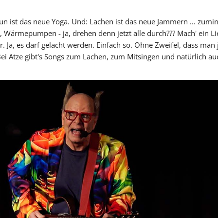
 tun ist das neue Yoga. Und: Lachen ist das neue Jammern ... zum
ärmepumpen - ja, drehen denn jetzt alle durch??? Mach' ein Lied
 Ja, es darf gelacht werden. Einfach so. Ohne Zweifel, dass man j
ei Atze gibt's Songs zum Lachen, zum Mitsingen und natürlich au