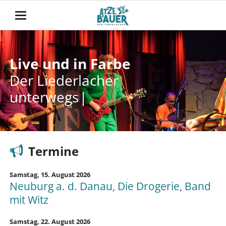
Live und in Farbe
Live und in Farbe
Der Liederlacher
Der Liederlacher
unterwegs
unterwegs
Termine
Samstag,
15. August 2026
Neuburg a. d. Danau, Die Drogerie, Band
mit Witz
Samstag,
22. August 2026