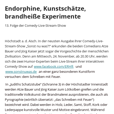
Endorphine, Kunstschätze,
brandheiße Experimente
13. Folge der Comedy-Live-Stream-Show
Höchstadt a. d. Aisch. In der neusten Ausgabe ihrer Comedy-Live-
Stream-Show „Sonst nu was?!“ erkunden die beiden Comedians Atze
Bauer und Jörg Kaiser jetzt sogar die Vorgeschichte der menschlichen
Zivilisation. Denn am Mittwoch, 24. November, ab 20.30 Uhr, werden
sich die zwei Humor-Experten beim Live-Stream ihrer interaktiven
Comedy-Show auf
www.facebook.com/ERHft
und
www.sonstnuwas.de
an einer ganz besonderen Kunstform
versuchen: dem Schreiben mit Feuer.
In „Judiths Schatzstube“ (Schranne 3) in der Höchstadter Innenstadt
werden Atze Bauer und Jörg Kaiser zum Lötkolben greifen und die
traditionelle Volkskunst der Brandmalerei ausprobieren, die auch als
Pyrographie (wörtlich übersetzt: „das Schreiben mit Feuer“)
bezeichnet wird. Dabei werden in Holz, Leder, Samt, Stoff, Kork oder
Lederpappe kunstvolle Muster und Motive eingebrannt. Während