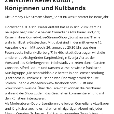
Königinnen und Kultbands
Die Comedy-Live-Stream-Show „Sonst nu was?!“ startet ins neue Jahr
Höchstadt a. d. Aisch. Dieser Auftakt hat es in sich. Zum Start ins
neue Jahr begrüßen die beiden Comedians Atze Bauer und Jörg
Kaiser in ihrer Comedy-Live-Stream-Show „Sonst nu was?!“ eine
wahrlich illustre Gästeschar. Mit dabei sind in der mittlerweile 15.
Ausgabe, die am Mittwoch, 26. Januar, ab 20.30 Uhr, aus dem
Petersbecks-Keller (Kellerberg 7) in Höchstadt übertragen wird: die
amtierende Aischgründer Karpfenkönigin Svenja Viertel, der
Vorstand des Kellerbergverein Höchstadt, vertreten durch Carsten
Constien, Alfred Badum und Karsten Wiese, sowie die fränkische
Musikgruppe „Die scho widdä“, die bereits in der Fernsehsendung
„Fastnacht in Franken“ zu sehen war. Übertragen wird der Live-
Stream über die Webseiten www.facebook.com/ERHft und
www.sonstnuwas.de. Über den Live-Chat können die Zuschauer
während der Show zudem das Geschehen kommentieren und mit
den Künstlern interagieren.
Als Moderatoren-Duo präsentieren die beiden Comedians Atze Bauer
und Jörg Kaiser auch diesmal einen einzigartigen Abend mit jeder
Menge Comdey-Gschmarri, Späßen, spannenden Gesprächen und