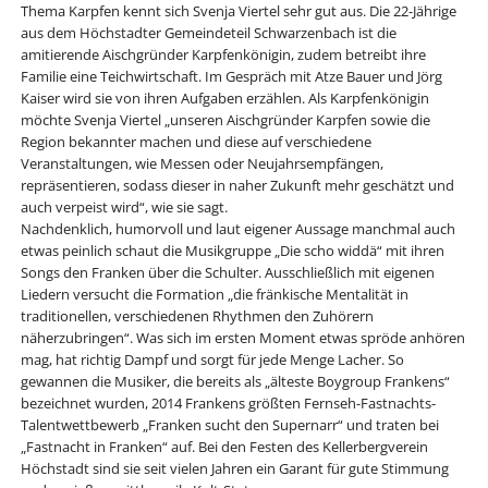
Thema Karpfen kennt sich Svenja Viertel sehr gut aus. Die 22-Jährige
aus dem Höchstadter Gemeindeteil Schwarzenbach ist die
amitierende Aischgründer Karpfenkönigin, zudem betreibt ihre
Familie eine Teichwirtschaft. Im Gespräch mit Atze Bauer und Jörg
Kaiser wird sie von ihren Aufgaben erzählen. Als Karpfenkönigin
möchte Svenja Viertel „unseren Aischgründer Karpfen sowie die
Region bekannter machen und diese auf verschiedene
Veranstaltungen, wie Messen oder Neujahrsempfängen,
repräsentieren, sodass dieser in naher Zukunft mehr geschätzt und
auch verpeist wird“, wie sie sagt.
Nachdenklich, humorvoll und laut eigener Aussage manchmal auch
etwas peinlich schaut die Musikgruppe „Die scho widdä“ mit ihren
Songs den Franken über die Schulter. Ausschließlich mit eigenen
Liedern versucht die Formation „die fränkische Mentalität in
traditionellen, verschiedenen Rhythmen den Zuhörern
näherzubringen“. Was sich im ersten Moment etwas spröde anhören
mag, hat richtig Dampf und sorgt für jede Menge Lacher. So
gewannen die Musiker, die bereits als „älteste Boygroup Frankens“
bezeichnet wurden, 2014 Frankens größten Fernseh-Fastnachts-
Talentwettbewerb „Franken sucht den Supernarr“ und traten bei
„Fastnacht in Franken“ auf. Bei den Festen des Kellerbergverein
Höchstadt sind sie seit vielen Jahren ein Garant für gute Stimmung