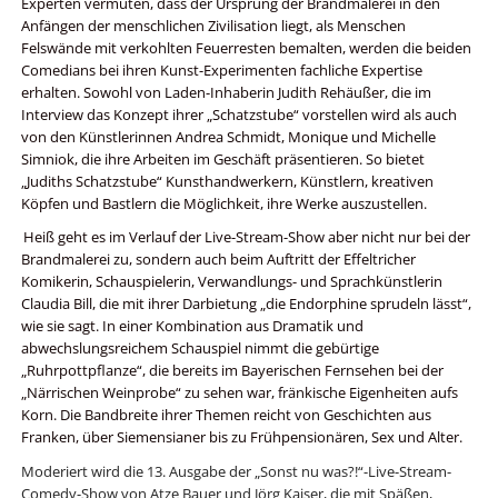
Experten vermuten, dass der Ursprung der Brandmalerei in den
Anfängen der menschlichen Zivilisation liegt, als Menschen
Felswände mit verkohlten Feuerresten bemalten, werden die beiden
Comedians bei ihren Kunst-Experimenten fachliche Expertise
erhalten. Sowohl von Laden-Inhaberin Judith Rehäußer, die im
Interview das Konzept ihrer „Schatzstube“ vorstellen wird als auch
von den Künstlerinnen Andrea Schmidt, Monique und Michelle
Simniok, die ihre Arbeiten im Geschäft präsentieren. So bietet
„Judiths Schatzstube“ Kunsthandwerkern, Künstlern, kreativen
Köpfen und Bastlern die Möglichkeit, ihre Werke auszustellen.
Heiß geht es im Verlauf der Live-Stream-Show aber nicht nur bei der
Brandmalerei zu, sondern auch beim Auftritt der Effeltricher
Komikerin, Schauspielerin, Verwandlungs- und Sprachkünstlerin
Claudia Bill, die mit ihrer Darbietung „die Endorphine sprudeln lässt“,
wie sie sagt. In einer Kombination aus Dramatik und
abwechslungsreichem Schauspiel nimmt die gebürtige
„Ruhrpottpflanze“, die bereits im Bayerischen Fernsehen bei der
„Närrischen Weinprobe“ zu sehen war, fränkische Eigenheiten aufs
Korn. Die Bandbreite ihrer Themen reicht von Geschichten aus
Franken, über Siemensianer bis zu Frühpensionären, Sex und Alter.
Moderiert wird die 13. Ausgabe der „Sonst nu was?!“-Live-Stream-
Comedy-Show von Atze Bauer und Jörg Kaiser, die mit Späßen,