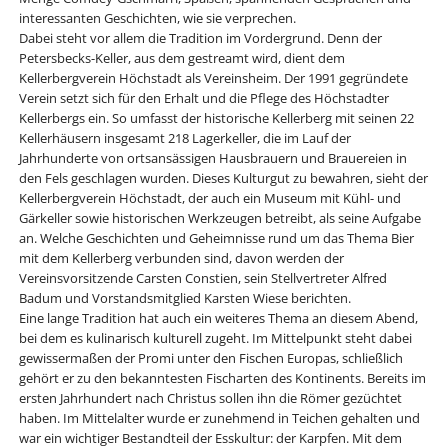
interessanten Geschichten, wie sie verprechen.
Dabei steht vor allem die Tradition im Vordergrund. Denn der
Petersbecks-Keller, aus dem gestreamt wird, dient dem
Kellerbergverein Höchstadt als Vereinsheim. Der 1991 gegründete
Verein setzt sich für den Erhalt und die Pflege des Höchstadter
Kellerbergs ein. So umfasst der historische Kellerberg mit seinen 22
Kellerhäusern insgesamt 218 Lagerkeller, die im Lauf der
Jahrhunderte von ortsansässigen Hausbrauern und Brauereien in
den Fels geschlagen wurden. Dieses Kulturgut zu bewahren, sieht der
Kellerbergverein Höchstadt, der auch ein Museum mit Kühl- und
Gärkeller sowie historischen Werkzeugen betreibt, als seine Aufgabe
an. Welche Geschichten und Geheimnisse rund um das Thema Bier
mit dem Kellerberg verbunden sind, davon werden der
Vereinsvorsitzende Carsten Constien, sein Stellvertreter Alfred
Badum und Vorstandsmitglied Karsten Wiese berichten.
Eine lange Tradition hat auch ein weiteres Thema an diesem Abend,
bei dem es kulinarisch kulturell zugeht. Im Mittelpunkt steht dabei
gewissermaßen der Promi unter den Fischen Europas, schließlich
gehört er zu den bekanntesten Fischarten des Kontinents. Bereits im
ersten Jahrhundert nach Christus sollen ihn die Römer gezüchtet
haben. Im Mittelalter wurde er zunehmend in Teichen gehalten und
war ein wichtiger Bestandteil der Esskultur: der Karpfen. Mit dem