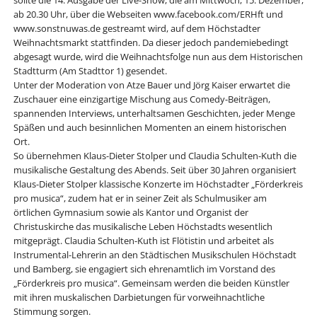
ab 20.30 Uhr, über die Webseiten www.facebook.com/ERHft und
www.sonstnuwas.de gestreamt wird, auf dem Höchstadter
Weihnachtsmarkt stattfinden. Da dieser jedoch pandemiebedingt
abgesagt wurde, wird die Weihnachtsfolge nun aus dem Historischen
Stadtturm (Am Stadttor 1) gesendet.
Unter der Moderation von Atze Bauer und Jörg Kaiser erwartet die
Zuschauer eine einzigartige Mischung aus Comedy-Beiträgen,
spannenden Interviews, unterhaltsamen Geschichten, jeder Menge
Späßen und auch besinnlichen Momenten an einem historischen
Ort.
So übernehmen Klaus-Dieter Stolper und Claudia Schulten-Kuth die
musikalische Gestaltung des Abends. Seit über 30 Jahren organisiert
Klaus-Dieter Stolper klassische Konzerte im Höchstadter „Förderkreis
pro musica“, zudem hat er in seiner Zeit als Schulmusiker am
örtlichen Gymnasium sowie als Kantor und Organist der
Christuskirche das musikalische Leben Höchstadts wesentlich
mitgeprägt. Claudia Schulten-Kuth ist Flötistin und arbeitet als
Instrumental-Lehrerin an den Städtischen Musikschulen Höchstadt
und Bamberg, sie engagiert sich ehrenamtlich im Vorstand des
„Förderkreis pro musica“. Gemeinsam werden die beiden Künstler
mit ihren muskalischen Darbietungen für vorweihnachtliche
Stimmung sorgen.