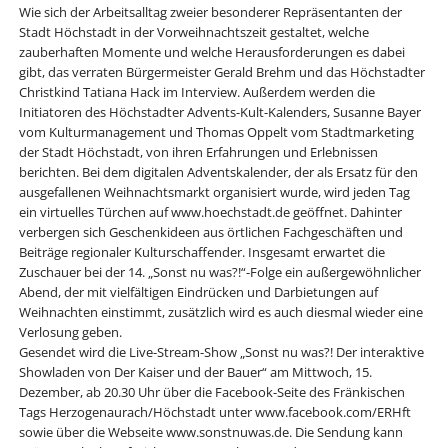
Wie sich der Arbeitsalltag zweier besonderer Repräsentanten der
Stadt Höchstadt in der Vorweihnachtszeit gestaltet, welche
zauberhaften Momente und welche Herausforderungen es dabei
gibt, das verraten Bürgermeister Gerald Brehm und das Höchstadter
Christkind Tatiana Hack im Interview. Außerdem werden die
Initiatoren des Höchstadter Advents-Kult-Kalenders, Susanne Bayer
vom Kulturmanagement und Thomas Oppelt vom Stadtmarketing
der Stadt Höchstadt, von ihren Erfahrungen und Erlebnissen
berichten. Bei dem digitalen Adventskalender, der als Ersatz für den
ausgefallenen Weihnachtsmarkt organisiert wurde, wird jeden Tag
ein virtuelles Türchen auf www.hoechstadt.de geöffnet. Dahinter
verbergen sich Geschenkideen aus örtlichen Fachgeschäften und
Beiträge regionaler Kulturschaffender. Insgesamt erwartet die
Zuschauer bei der 14. „Sonst nu was?!“-Folge ein außergewöhnlicher
Abend, der mit vielfältigen Eindrücken und Darbietungen auf
Weihnachten einstimmt, zusätzlich wird es auch diesmal wieder eine
Verlosung geben.
Gesendet wird die Live-Stream-Show „Sonst nu was?! Der interaktive
Showladen von Der Kaiser und der Bauer“ am Mittwoch, 15.
Dezember, ab 20.30 Uhr über die Facebook-Seite des Fränkischen
Tags Herzogenaurach/Höchstadt unter www.facebook.com/ERHft
sowie über die Webseite www.sonstnuwas.de. Die Sendung kann