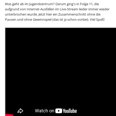
Was geht ab im Jugendzentrum? Darum ging's in Folge 11, die
aufgrund von Internet-Ausfällen im Live-Stream leider immer wieder
unterbrochen wurde. Jetzt hier ein Zusammenschnitt ohne die
Pausen und ohne Gewinnspiel (das ist ja schon vorbei). Viel Spaß!