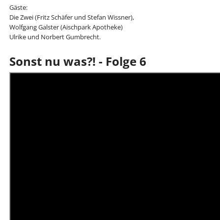
Gäste:
Die Zwei (Fritz Schäfer und Stefan Wissner),
Wolfgang Galster (Aischpark Apotheke)
Ulrike und Norbert Gumbrecht.
Sonst nu was?! - Folge 6